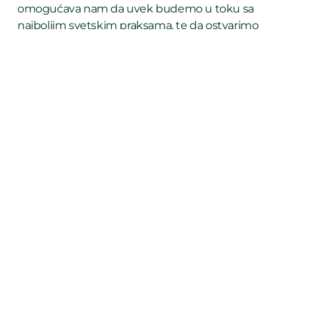
omogućava nam da uvek budemo u toku sa
najboljim svetskim praksama, te da ostvarimo
kvalitetnu razmenu ideja, iskustava i kontakata.